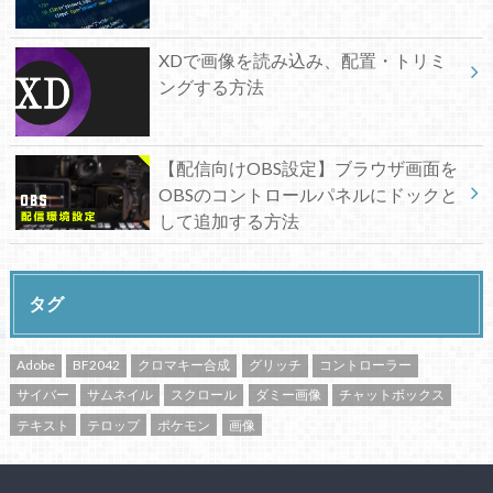
XDで画像を読み込み、配置・トリミ
ングする方法
【配信向けOBS設定】ブラウザ画面を
OBSのコントロールパネルにドックと
して追加する方法
タグ
Adobe
BF2042
クロマキー合成
グリッチ
コントローラー
サイバー
サムネイル
スクロール
ダミー画像
チャットボックス
テキスト
テロップ
ポケモン
画像