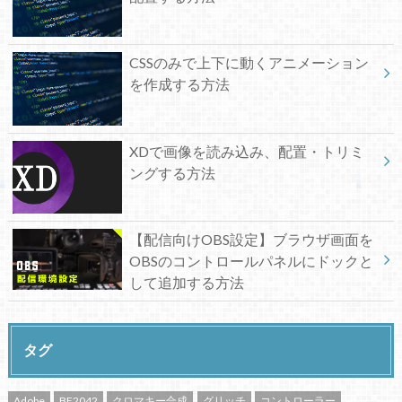
CSSのみで上下に動くアニメーション
を作成する方法
XDで画像を読み込み、配置・トリミ
ングする方法
【配信向けOBS設定】ブラウザ画面を
OBSのコントロールパネルにドックと
して追加する方法
タグ
Adobe
BF2042
クロマキー合成
グリッチ
コントローラー