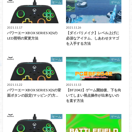
ゲーム
ゲーム
2021.11.17
2021.11.26
パワーエー XBOX SERIES X|Sの
【ダイパリメイク】レベル上げに
LED照明の変更方法
必須なアイテム、しあわせタマゴ
を入手する方法
ゲーム
ゲーム
2021.11.22
2021.11.13
パワーエー XBOX SERIES X|Sの背
【BF2042】ゲーム開始後、下を向
面ボタンの設定(マッピング)方…
いてしまい視点操作が出来ないの
を直す方法
ゲーム
ゲーム