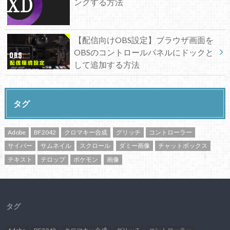
ングする方法
【配信向けOBS設定】ブラウザ画面を
OBSのコントロールパネルにドックと
して追加する方法
タグ
Adobe
BF2042
クロマキー合成
グリッチ
コントローラー
サイバー
サムネイル
スクロール
ダミー画像
チャットボックス
テキスト
テロップ
ポケモン
画像
タグ